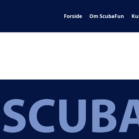
Forside
Om ScubaFun
Ku