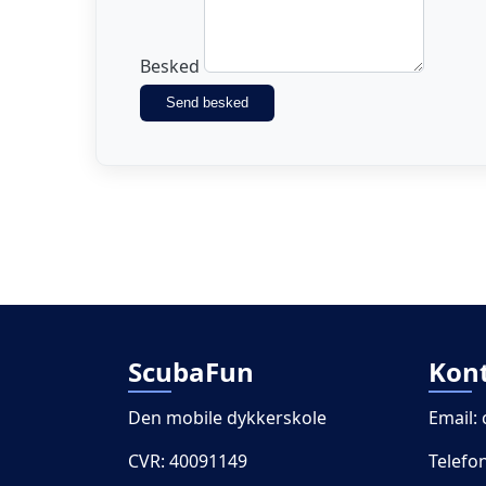
Besked
Send besked
ScubaFun
Kon
Den mobile dykkerskole
Email:
CVR: 40091149
Telefo