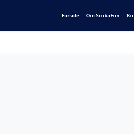
Forside
Om ScubaFun
Ku