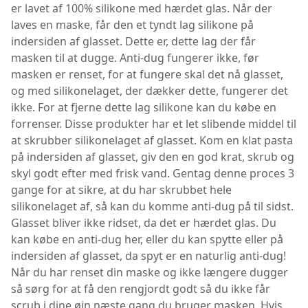
er lavet af 100% silikone med hærdet glas. Når der
laves en maske, får den et tyndt lag silikone på
indersiden af ​​glasset. Dette er, dette lag der får
masken til at dugge. Anti-dug fungerer ikke, før
masken er renset, for at fungere skal det nå glasset,
og med silikonelaget, der dækker dette, fungerer det
ikke. For at fjerne dette lag silikone kan du købe en
forrenser. Disse produkter har et let slibende middel til
at skrubber silikonelaget af glasset. Kom en klat pasta
på indersiden af glasset, giv den en god krat, skrub og
skyl godt efter med frisk vand. Gentag denne proces 3
gange for at sikre, at du har skrubbet hele
silikonelaget af, så kan du komme anti-dug på til sidst.
Glasset bliver ikke ridset, da det er hærdet glas. Du
kan købe en anti-dug her, eller du kan spytte eller på
indersiden af ​​glasset, da spyt er en naturlig anti-dug!
Når du har renset din maske og ikke længere dugger
så sørg for at få den rengjordt godt så du ikke får
scrub i dine øjn næste gang du bruger masken. Hvis