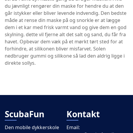
du jævnligt rengører din maske for hendre du at den
går istykker eller bliver levende indvendig. Den bedste
måde at rense din maske på og snorkle er at lægge
dem i et kar med frisk varmt vand og give dem en god
skylning. dette vil fjerne alt det salt og sand, du får fra
havet. Opbevar dem væk på et mørkt tørt sted for at
forhindre, at silikonen bliver misfarvet. Solen
nedbruger gummi og silikone så lad den aldrig ligge i
direkte sollys.
ScubaFun
Kontakt
Den mobile dykkerskole
Email: