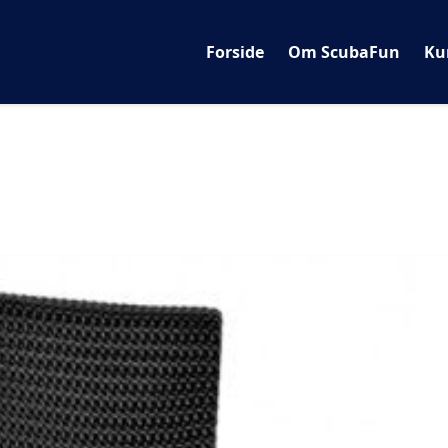
Forside
Om ScubaFun
Ku