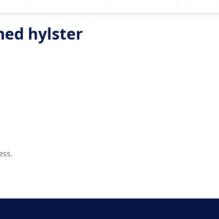
med hylster
ess.