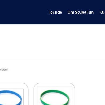
Forside
Om ScubaFun
Ku