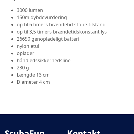
3000 lumen
150m dybdevurdering
op til 6 timers brændetid stobe-tilstand
op til 3,5 timers brændetidskonstant lys
26650 genopladeligt batteri
nylon etui
oplader
håndledssikkerhedsline
230 g
Længde 13 cm
Diameter 4 cm
ScubaFun
Kontakt