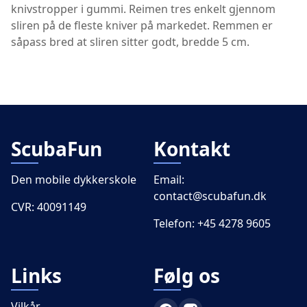
knivstropper i gummi. Reimen tres enkelt gjennom
sliren på de fleste kniver på markedet. Remmen er
såpass bred at sliren sitter godt, bredde 5 cm.
ScubaFun
Kontakt
Den mobile dykkerskole
Email:
contact@scubafun.dk
CVR: 40091149
Telefon:
+45 4278 9605
Links
Følg os
Vilkår