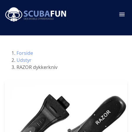
Forside
Udstyr
RAZOR dykkerkniv