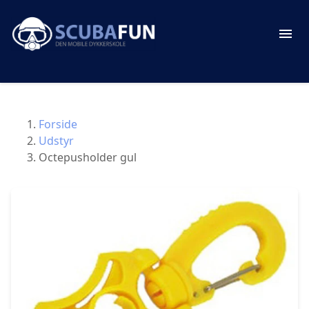
Forside
Udstyr
Octepusholder gul