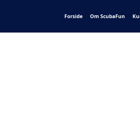
Forside
Om ScubaFun
Ku