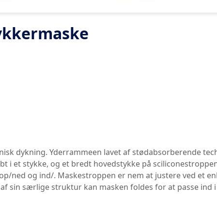
ykkermaske
eknisk dykning. Yderrammeen lavet af stødabsorberende tech
t i et stykke, og et bredt hovedstykke på sciliconestroppen
 op/ned og ind/. Maskestroppen er nem at justere ved et 
 sin særlige struktur kan masken foldes for at passe ind 