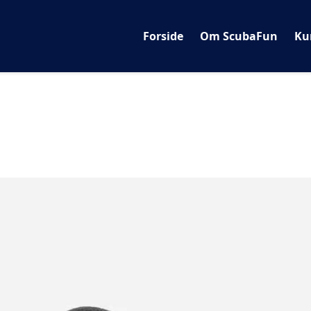
Forside
Om ScubaFun
Ku