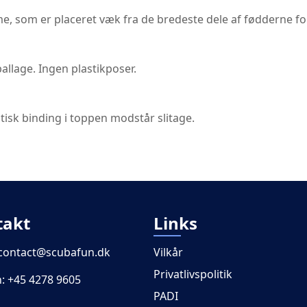
, som er placeret væk fra de bredeste dele af fødderne fo
llage. Ingen plastikposer.
stisk binding i toppen modstår slitage.
takt
Links
contact@scubafun.dk
Vilkår
Privatlivspolitik
n:
+45 4278 9605
PADI