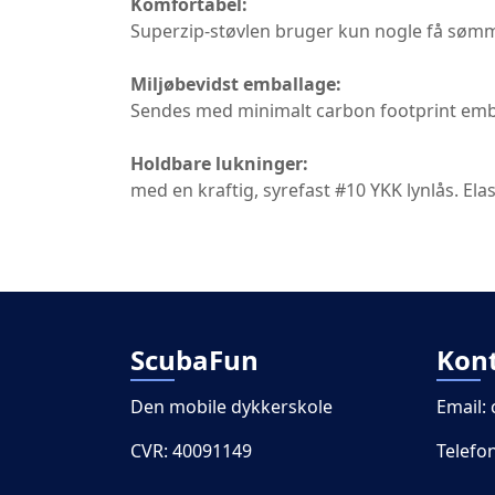
Komfortabel:
Superzip-støvlen bruger kun nogle få sømme
Miljøbevidst emballage:
Sendes med minimalt carbon footprint emba
Holdbare lukninger:
med en kraftig, syrefast #10 YKK lynlås. Ela
ScubaFun
Kon
Den mobile dykkerskole
Email:
CVR: 40091149
Telefo