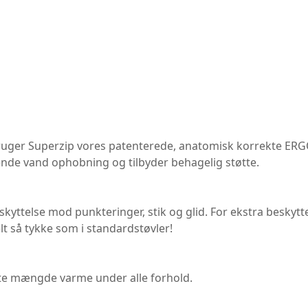
bruger Superzip vores patenterede, anatomisk korrekte ERG
dende vand ophobning og tilbyder behagelig støtte.
skyttelse mod punkteringer, stik og glid. For ekstra beskyt
t så tykke som i standardstøvler!
tte mængde varme under alle forhold.