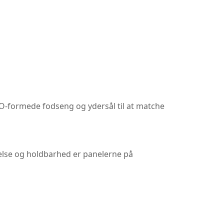
O-formede fodseng og ydersål til at matche
telse og holdbarhed er panelerne på