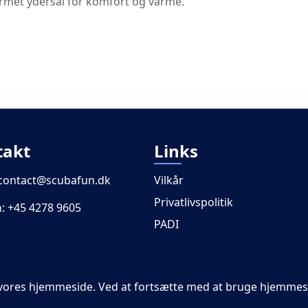
rmet ydersål for komfort og varme.
takt
Links
contact@scubafun.dk
Vilkår
Privatlivspolitik
n:
+45 4278 9605
PADI
på vores hjemmeside. Ved at fortsætte med at bruge hjemme
© 2026 - ScubaFun - Alle rettigheder forbeholdes