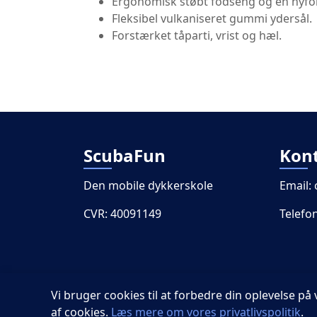
Ergonomisk støbt fodseng og en nyfo
Fleksibel vulkaniseret gummi ydersål.
Forstærket tåparti, vrist og hæl.
ScubaFun
Kon
Den mobile dykkerskole
Email:
CVR: 40091149
Telefo
Vi bruger cookies til at forbedre din oplevelse 
af cookies.
Læs mere om vores privatlivspolitik
.