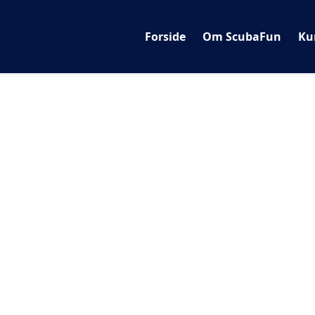
Forside
Om ScubaFun
Ku