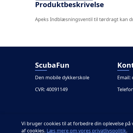
Produktbeskrivelse
Apeks Indblæsningsventil til tørdragt kan d
ScubaFun
Kon
Den mobile dykkerskole
Email:
CVR: 40091149
Telefo
Vi bruger cookies til at forbedre din oplevelse 
af cookies.
Læs mere om vores privatlivspolitik
.