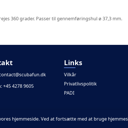
rejes 360 grader. Passer til gennemføringshul ø 37,3 mm.
takt
Links
contact@scubafun.dk
Vilkår
Privatlivspolitik
n:
+45 4278 9605
PADI
på vores hjemmeside. Ved at fortsætte med at bruge hjemme
© 2026 - ScubaFun - Alle rettigheder forbeholdes