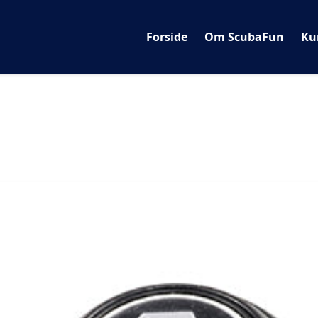
Forside
Om ScubaFun
Ku