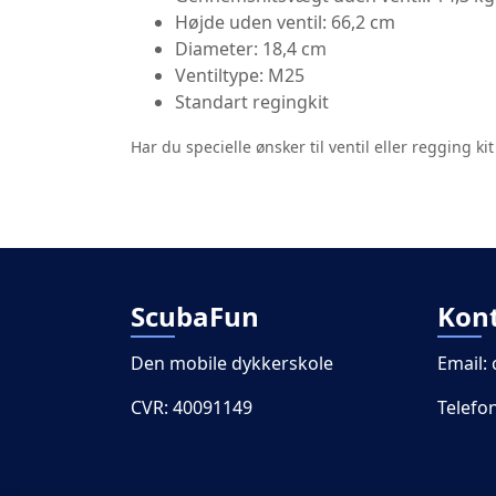
Højde uden ventil: 66,2 cm
Diameter: 18,4 cm
Ventiltype: M25
Standart regingkit
Har du specielle ønsker til ventil eller regging 
ScubaFun
Kon
Den mobile dykkerskole
Email:
CVR: 40091149
Telefo