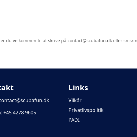
kit er du velkommen til at skrive på contact@scubafun.dk eller sms/
takt
Links
contact@scubafun.dk
Vilkår
Privatlivspolitik
n:
+45 4278 9605
PADI