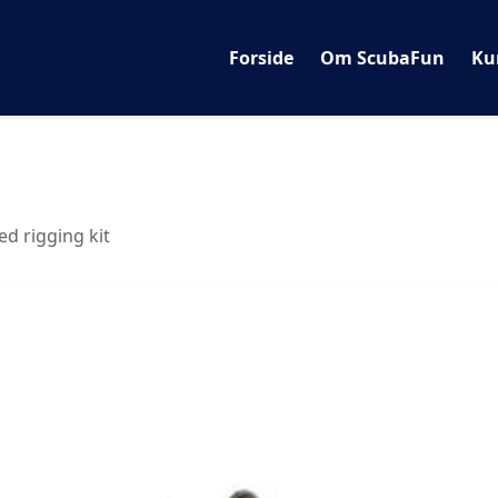
Forside
Om ScubaFun
Ku
ed rigging kit